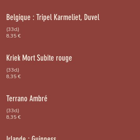
Belgique : Tripel Karmeliet, Duvel
(33cl)
8,35 €
Kriek Mort Subite rouge
(33cl)
8,35 €
Terrano Ambré
(33cl)
8,35 €
Irlande : Guinness