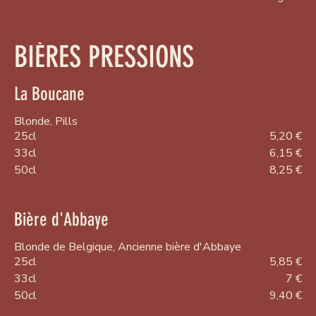
BIÈRES PRESSIONS
La Boucane
Blonde, Pills
25cl
5,20 €
33cl
6,15 €
50cl
8,25 €
Bière d'Abbaye
Blonde de Belgique, Ancienne bière d'Abbaye
25cl
5,85 €
33cl
7 €
50cl
9,40 €