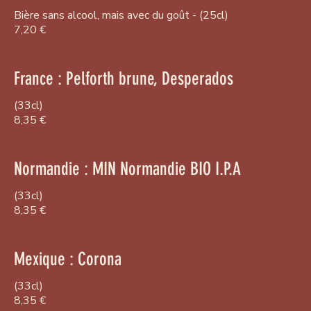
Bière sans alcool, mais avec du goût - (25cl)
7,20 €
France : Pelforth brune, Desperados
(33cl)
8,35 €
Normandie : MIN Normandie BIO I.P.A
(33cl)
8,35 €
Mexique : Corona
(33cl)
8,35 €